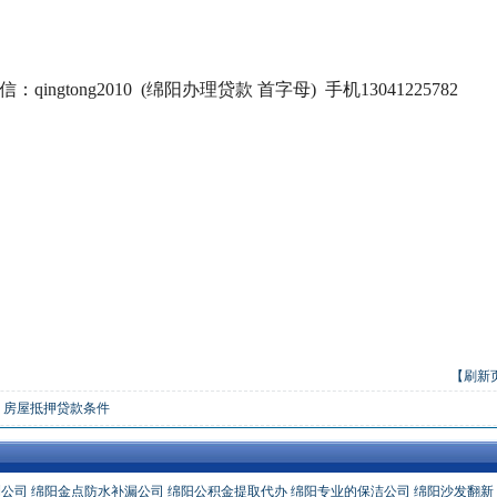
ngtong2010 (绵阳办理贷款 首字母) 手机13041225782
【刷新
：
房屋抵押贷款条件
测公司
绵阳金点防水补漏公司
绵阳公积金提取代办
绵阳专业的保洁公司
绵阳沙发翻新